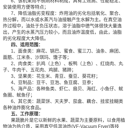
6、该机采用不锈刚材料制成，具有工效高、性能稳定、
安装使用方便等特点；
7、降低油脂劣变程度：炸用油的劣化包括氧化、聚合、
热分解，而以水或水蒸汽与油接触产生水解为主。在真空油
炸过程中，油处于负压状态，溶于油脂中德气体很快大量逸
出，产生的水蒸汽压力较小，而且油炸温度低，由此，油脂
的劣化程度大大降低。
四、适用范围：
1、面食类：麻花、锅巴、蜜食、蜜三刀、油条、麻团、
面筋、江米条、沙琪玛、馓子等；
2、肉食类：扒鸡（上色）、板鸭（上色）、红烧肉、丸
子、牛肉干、五花肉、鸡腿、猪蹄；
3、坚果类：花生米、青豆、蚕豆、葵花籽；
4、豆制品：豆干、豆泡、鱼豆腐、豆参；
5、海产品：各种鱼类、虾仁、扇贝、海红、小鱼仔、鱿
鱼圈、鱿鱼仔；
6、其它类：蔬菜饼、天夫罗、茄盒、藕合、挂浆挂糊类
各种油炸膨化食品。
五、工作原理：
果蔬脆片是它以新鲜的水果、蔬菜为主要原料，以食用植
物油为热介质，采用真空低温油炸(VF-Vacuum Fryer)等技