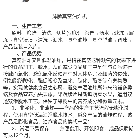
薄脆真空油炸机
一、生产工艺
：
原料→筛选→清洗→切片(切段)→杀青→沥水→速冻→解
冻→真空浸渍→清洗→沥水→真空油炸→真空脱油→调味→
产品包装→入库。
二、产品优势：
真空油炸又叫低温
油炸，是指在真空这种缺氧的状态下进
行的食品加工、脱水，从而减少食品加工中氧气与食品进行
接触而氧化，避免氧化反映产生对人体危害及细菌的侵蚀，
例如脂肪酸化，酶促褐变及氧化、碳化、酶变等有害物质
等，实现做健康食品之心愿，避免高温油炸所带来的诸多弊
端及食品营养损失现象。果蔬脆片是新鲜蔬菜水果，运用双
透双渗脱水工艺，保留了果树中的营养成分和微量元素。
1、非膨化、非油炸——产品的生产工艺流程无膨化过
程，使用真空低温油浴脱水技术，避免产品的油炸过程，该
产品是膨化食品、油炸食品的换代产品；
2、
常温下易保存——方便食用、开袋即食，成品保质期
可达12个月。