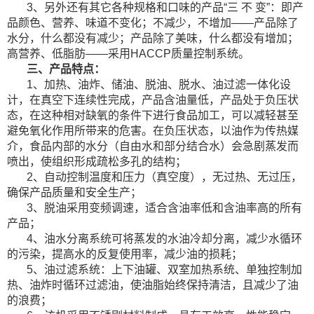
3、另外还有其它各种规格和口味的产品“三 不 变”：即产
品颜色、营养、味道不变化；不减少，不增加——产品除了
水分，什么都没有减少；产品除了美味，什么都没有增加；
高营养、低脂肪——采用HACCP质量控制系统。
三、产品特点：
1、加热、油炸、储油、脱油、脱水、油过滤一体化设
计，在真空下连续性完成，产品含油量低，产品处于负压状
态，在这种相对缺氧的条件下进行食品加工，可以减轻甚至
避免氧化作用所带来的危害。在负压状态，以油作为传热媒
介，食品内部的水分（自由水和部分结合水）会急剧蒸发而
喷出，使组织形成疏松多孔的结构；
2、自动控制温度和压力（真空度），无过热、无过压，
确保产品质量和安全生产；
3、脱油采用变频调速，适合含油率低和含油率高的所有
产品；
4、油水分离系统可将蒸发的水油冷却分离，减少水循环
的污染，提高水的反复使用率，减少油的损耗；
5、油过滤系统：上下油罐、双室加热系统、单独控制加
热、油炸时循环过滤油，使油脂始终保持清洁，且减少了油
的浪费；