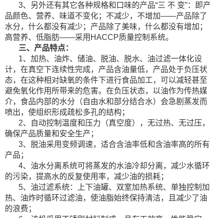
3、另外还有其它各种规格和口味的产品“三 不 变”：即产
品颜色、营养、味道不变化；不减少，不增加——产品除了
水分，什么都没有减少；产品除了美味，什么都没有增加；
高营养、低脂肪——采用HACCP质量控制系统。
三、产品特点：
1、加热、油炸、储油、脱油、脱水、油过滤一体化设
计，在真空下连续性完成，产品含油量低，产品处于负压状
态，在这种相对缺氧的条件下进行食品加工，可以减轻甚至
避免氧化作用所带来的危害。在负压状态，以油作为传热媒
介，食品内部的水分（自由水和部分结合水）会急剧蒸发而
喷出，使组织形成疏松多孔的结构；
2、自动控制温度和压力（真空度），无过热、无过压，
确保产品质量和安全生产；
3、脱油采用变频调速，适合含油率低和含油率高的所有
产品；
4、油水分离系统可将蒸发的水油冷却分离，减少水循环
的污染，提高水的反复使用率，减少油的损耗；
5、油过滤系统：上下油罐、双室加热系统、单独控制加
热、油炸时循环过滤油，使油脂始终保持清洁，且减少了油
的浪费；