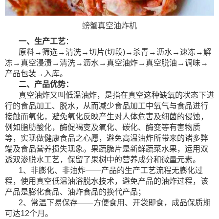
螃蟹真空油炸机
一、生产工艺
：
原料→筛选→清洗→切片(切段)→杀青→沥水→速冻→解
冻→真空浸渍→清洗→沥水→真空油炸→真空脱油→调味→
产品包装→入库。
二、产品优势：
真空油炸又叫低温
油炸，是指在真空这种缺氧的状态下进
行的食品加工、脱水，从而减少食品加工中氧气与食品进行
接触而氧化，避免氧化反映产生对人体危害及细菌的侵蚀，
例如脂肪酸化，酶促褐变及氧化、碳化、酶变等有害物质
等，实现做健康食品之心愿，避免高温油炸所带来的诸多弊
端及食品营养损失现象。果蔬脆片是新鲜蔬菜水果，运用双
透双渗脱水工艺，保留了果树中的营养成分和微量元素。
1、非膨化、非油炸——产品的生产工艺流程无膨化过
程，使用真空低温油浴脱水技术，避免产品的油炸过程，该
产品是膨化食品、油炸食品的换代产品；
2、
常温下易保存——方便食用、开袋即食，成品保质期
可达12个月。