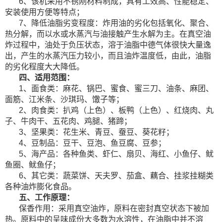
6、该机采用不锈刚材料制成，具有工效高、性能稳定、
安装使用方便等特点；
7、降低油脂劣变程度：炸用油的劣化包括氧化、聚合、
热分解，而以水或水蒸汽与油接触产生水解为主。在真空油
炸过程中，油处于负压状态，溶于油脂中德气体很快大量逸
出，产生的水蒸汽压力较小，而且油炸温度低，由此，油脂
的劣化程度大大降低。
四、适用范围：
1、面食类：麻花、锅巴、蜜食、蜜三刀、油条、麻团、
面筋、江米条、沙琪玛、馓子等；
2、肉食类：扒鸡（上色）、板鸭（上色）、红烧肉、丸
子、牛肉干、五花肉、鸡腿、猪蹄；
3、坚果类：花生米、青豆、蚕豆、葵花籽；
4、豆制品：豆干、豆泡、鱼豆腐、豆参；
5、海产品：各种鱼类、虾仁、扇贝、海红、小鱼仔、鱿
鱼圈、鱿鱼仔；
6、其它类：蔬菜饼、天夫罗、茄盒、藕合、挂浆挂糊类
各种油炸膨化食品。
五、工作原理：
保香作用：采用真空油炸，原料在密封真空状态下被加
热。原料中的呈味成份大多数为水溶性，在油脂中并不溶